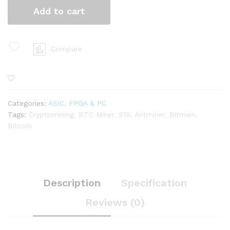
Add to cart
Compare
Categories:
ASIC
,
FPGA & PC
Tags:
Cryptomining
,
BTC Miner
,
S19
,
Antminer
,
Bitmain
,
Bitcoin
Description
Specification
Reviews (0)