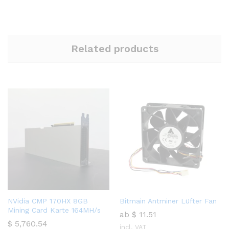
Related products
NVidia CMP 170HX 8GB
Bitmain Antminer Lüfter Fan
Mining Card Karte 164MH/s
ab
$
11.51
$
5,760.54
incl. VAT