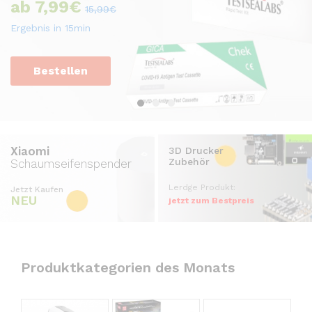
ab 7,99€
Jetzt stark reduziert:
15,99€
Für Räume von 40-120m²
-15%
Ergebnis in 15min
650m³/h. Jetzt Zuschlagen
!
Jetzt Einkaufen
Bestellen
Kaufen
Xiaomi
3D Drucker
Zubehör
Schaumseifenspender
Lerdge Produkt:
Jetzt Kaufen
NEU
jetzt zum Bestpreis
Produktkategorien des Monats