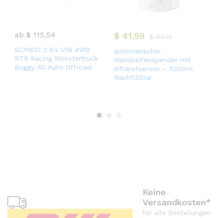
ab
$
115,54
$
41,59
$
83,19
SCY1610 2.4G 1/16 4WD
automatischer
M
RTR Racing Monstertruck
Wandseifenspender mit
W
Buggy RC Auto Offroad
Infrarotsensor – 1000ml
–
Nachfüllbar
Keine
Versandkosten*
für alle Bestellungen