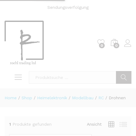
Sendungsverfolgung
0
0
Einl
Suche
Home
/
Shop
/
Heimelektronik
/
Modellbau
/
RC
/
Drohnen
1
Produkte gefunden
Ansicht