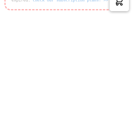
expired.
Check our subscription plans! >>
© 2026 Roehl Trading Limited. Alle Rechte vorbehalten
Wir bieten folgende sichere Bezahlmethoden an