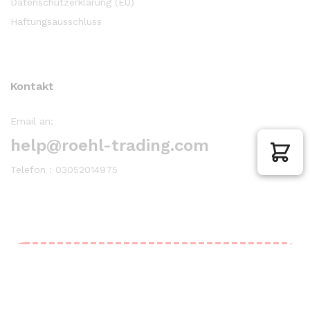
Datenschutzerklärung (EU)
Haftungsausschluss
Kontakt
Email an:
help@roehl-trading.com
Telefon : 03052014975
Unfortunately, the 7-day trial period has
expired.
Check our subscription plans! >>