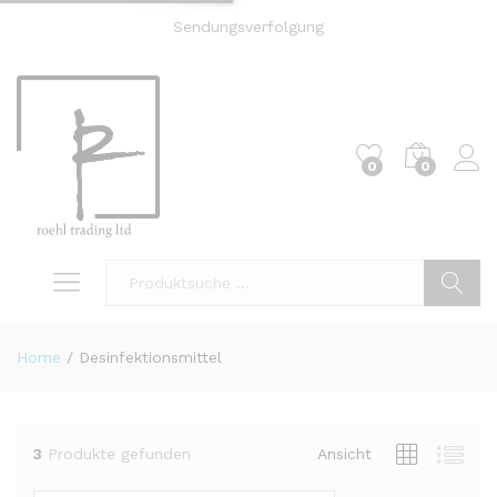
Sendungsverfolgung
0
0
Einl
Suche
Home
/
Desinfektionsmittel
3
Produkte gefunden
Ansicht