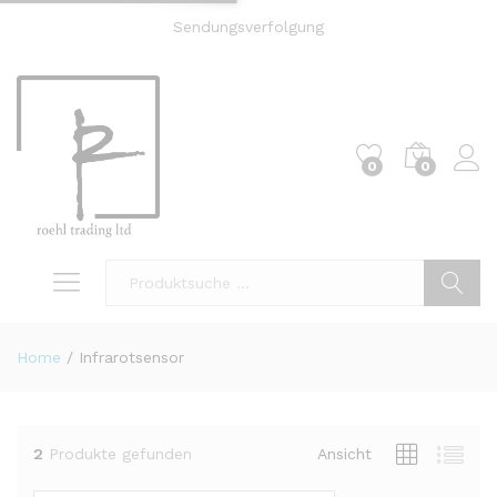
Sendungsverfolgung
0
0
Einl
Suche
Home
/
Infrarotsensor
2
Produkte gefunden
Ansicht