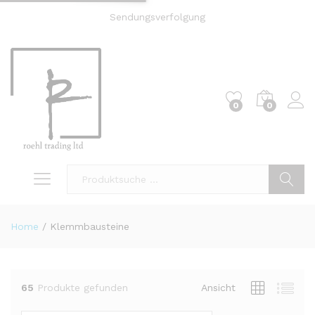
Sendungsverfolgung
0
0
Einl
Suche
Home
/
Klemmbausteine
65
Produkte gefunden
Ansicht