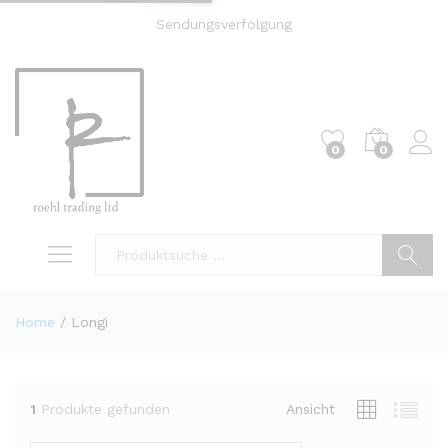
Sendungsverfolgung
0
0
Einl
Suche
Home
/
Longi
1
Produkte gefunden
Ansicht