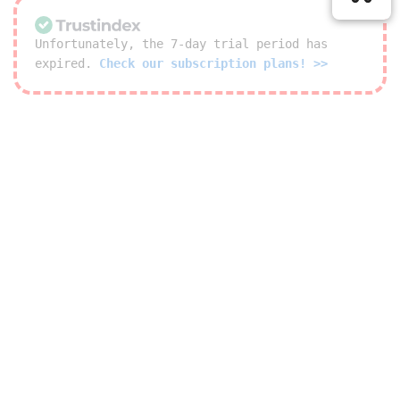
Unfortunately, the 7-day trial period has
expired.
Check our subscription plans! >>
© 2026 Roehl Trading Limited. Alle Rechte vorbehalten
Wir bieten folgende sichere Bezahlmethoden an