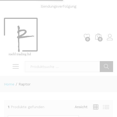
Sendungsverfolgung
0
0
Einl
Suche
Home
/
Raptor
1
Produkte gefunden
Ansicht