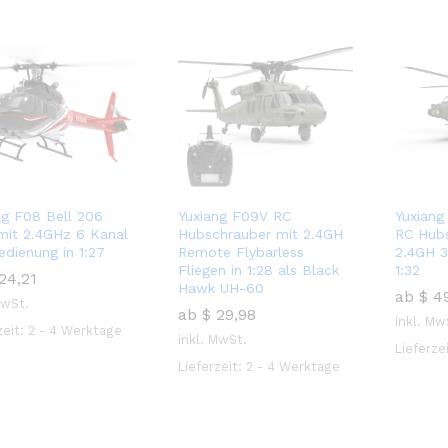
ng F08 Bell 206
Yuxiang F09V RC
Yuxiang
mit 2.4GHz 6 Kanal
Hubschrauber mit 2.4GH
RC Hubs
edienung in 1:27
Remote Flybarless
2.4GH 
Fliegen in 1:28 als Black
1:32
24,21
Hawk UH-60
ab
$
49
MwSt.
ab
$
29,98
inkl. Mw
zeit:
2 - 4 Werktage
24,21
inkl. MwSt.
Lieferze
$
49
Lieferzeit:
2 - 4 Werktage
$
29,98