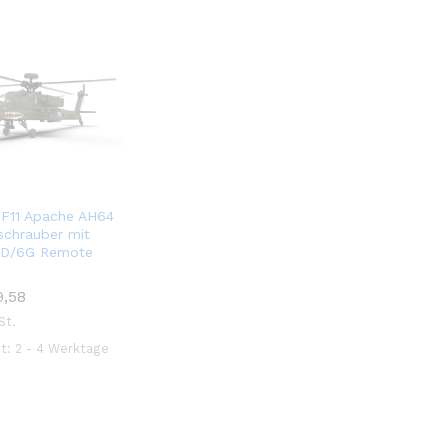
 F11 Apache AH64
chrauber mit
3D/6G Remote
,58
St.
it:
2 - 4 Werktage
,58