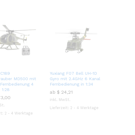
 C189
Yuxiang F07 Bell UH-1D
rauber MD500 mit
Gyro mit 2.4GHz 6 Kanal
Fernbedienung 4
Fernbedienung in 1:34
 1:28
ab
$
24,21
3,00
inkl. MwSt.
St.
Lieferzeit:
2 - 4 Werktage
$
24,21
it:
2 - 4 Werktage
3,00