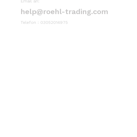
Email an:
help@roehl-trading.com
Telefon : 03052014975