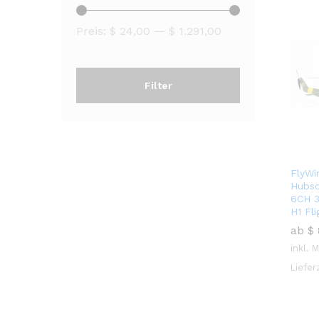
Preis:
$ 24,00
—
$ 1.291,00
Filter
FlyWi
Hubsc
6CH 
H1 Fli
ab
$
inkl. 
Liefer
$