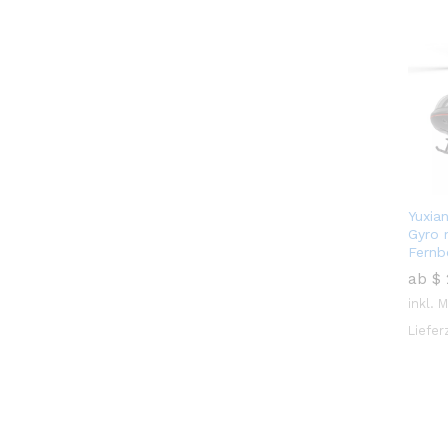
Yuxia
Gyro 
Fernb
ab
$
inkl. 
Liefer
$