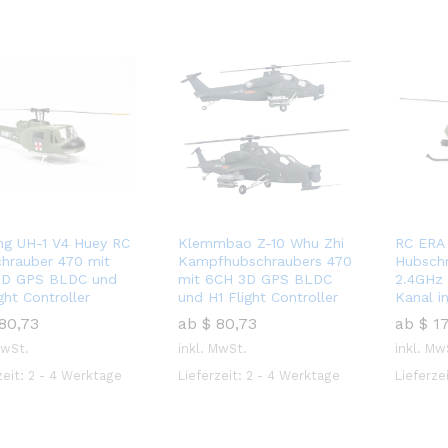
ng UH-1 V4 Huey RC
Klemmbao Z-10 Whu Zhi
RC ERA
hrauber 470 mit
Kampfhubschraubers 470
Hubsch
3D GPS BLDC und
mit 6CH 3D GPS BLDC
2.4GHz 
ght Controller
und H1 Flight Controller
Kanal in
80,73
ab
$
80,73
ab
$
17
MwSt.
inkl. MwSt.
inkl. Mw
$
80,73
zeit:
2 - 4 Werktage
Lieferzeit:
2 - 4 Werktage
Lieferze
80,73
$
17