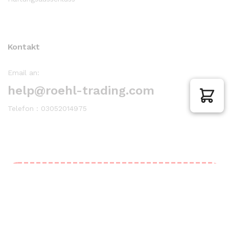
Kontakt
Email an:
help@roehl-trading.com
Telefon : 03052014975
Unfortunately, the 7-day trial period has
expired.
Check our subscription plans! >>