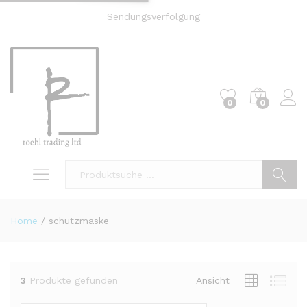
Sendungsverfolgung
0
0
Einl
Suche
Home
/
schutzmaske
3
Produkte gefunden
Ansicht