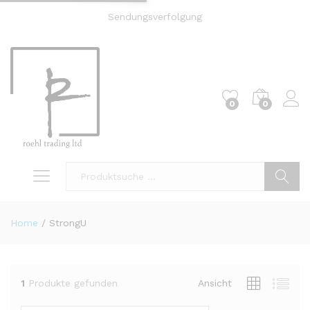
Sendungsverfolgung
0
0
Einl
Suche
Home
/
StrongU
1
Produkte gefunden
Ansicht