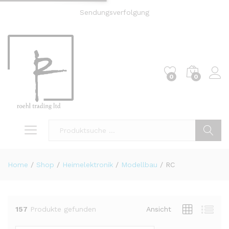
Sendungsverfolgung
0
0
Einl
Suche
Home
/
Shop
/
Heimelektronik
/
Modellbau
/
RC
157
Produkte gefunden
Ansicht