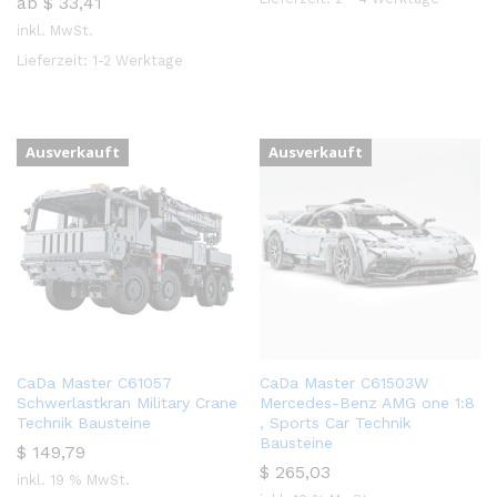
ab
$
33,41
inkl. MwSt.
Lieferzeit:
1-2 Werktage
Ausverkauft
Ausverkauft
CaDa Master C61057
CaDa Master C61503W
Schwerlastkran Military Crane
Mercedes-Benz AMG one 1:8
Technik Bausteine
, Sports Car Technik
Bausteine
$
149,79
$
265,03
inkl. 19 % MwSt.