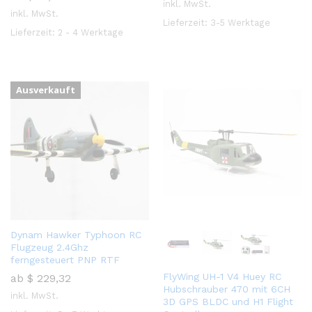
inkl. MwSt.
inkl. MwSt.
Lieferzeit:
3-5 Werktage
Lieferzeit:
2 - 4 Werktage
Ausverkauft
Dynam Hawker Typhoon RC
Flugzeug 2.4Ghz
ferngesteuert PNP RTF
FlyWing UH-1 V4 Huey RC
ab
$
229,32
Hubschrauber 470 mit 6CH
inkl. MwSt.
3D GPS BLDC und H1 Flight