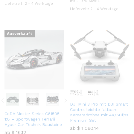
inkl. 19 % MwSt.
Lieferzeit:
2 - 4 Werktage
Lieferzeit:
2 - 4 Werktage
Ausverkauft
DJI Mini 3 Pro mit DJI Smart
Control leichte faltbare
CaDA Master Series C61505
Kameradrohne mit 4K/60fps
1:8 – Sportwagen Ferrarii
Premium Set
Hyper Car Technik Bausteine
ab
$
1.060,14
ab
$
16,12