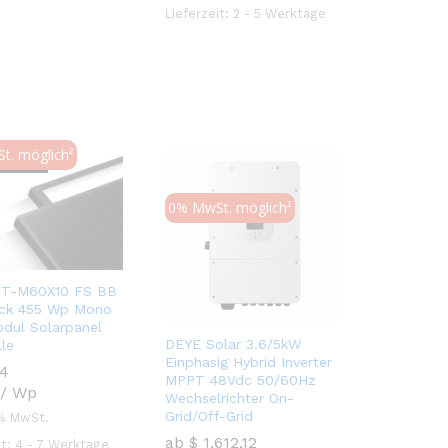
Lieferzeit:
2 - 5 Werktage
t. möglich²
rkauft
0% MwSt. möglich²
T-M60X10 FS BB
ack 455 Wp Mono
dul Solarpanel
DEYE Solar 3.6/5kW
lle
Einphasig Hybrid Inverter
34
34
MPPT 48Vdc 50/60Hz
/
Wp
Wechselrichter On-
Grid/Off-Grid
 % MwSt.
ab
$
$
1.612,12
1.612,12
it:
4 - 7 Werktage