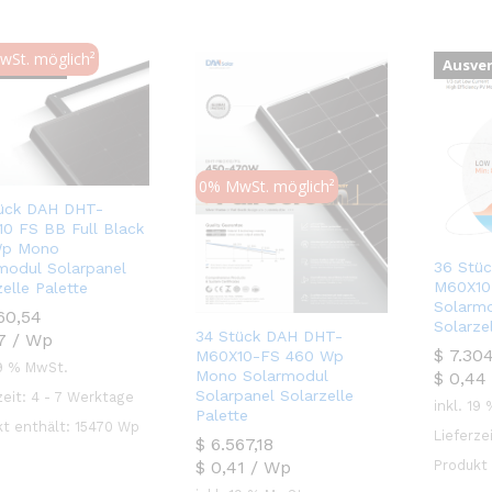
St. möglich²
erkauft
Ausve
0% MwSt. möglich²
ück DAH DHT-
0 FS BB Full Black
Wp Mono
36 Stü
modul Solarpanel
M60X10
elle Palette
Solarmo
60,54
60,54
Solarze
34 Stück DAH DHT-
7
/
Wp
$
$
7.304
7.304
M60X10-FS 460 Wp
19 % MwSt.
Mono Solarmodul
$
0,44
Solarpanel Solarzelle
zeit:
4 - 7 Werktage
inkl. 19
Palette
kt enthält: 15470
Wp
Lieferze
$
$
6.567,18
6.567,18
$
0,41
/
Wp
Produkt