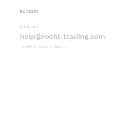
14-tägiges
Widerrufsrecht
Sicher
Wenn Sie ein Problem mit
100% Sic
einem Artikel haben
Kontakt
Email an:
help@roehl-trading.com
Telefon : 03052014975