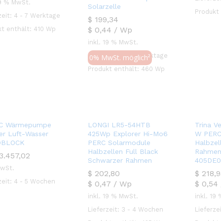
19 % MwSt.
Solarzelle
Produkt
zeit:
4 - 7 Werktage
$
$
199,34
199,34
$
0,44
/
Wp
t enthält: 410
Wp
inkl. 19 % MwSt.
Lieferzeit:
4 - 7 Werktage
Produkt enthält: 460
Wp
0% MwSt. möglich²
DC Wärmepumpe
ter Luft-Wasser
BLOCK
Trina V
3.457,02
3.457,02
W PERC