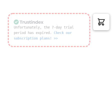
e Bezahlung
24/7 Support
here Bezahlung
per Email & Hotline
Unfortunately, the 7-day trial
period has expired.
Check our
subscription plans! >>