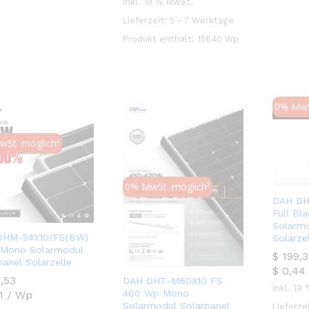
inkl. 19 % MwSt.
Lieferzeit:
5 - 7 Werktage
Produkt enthält: 15640
Wp
0% MwS
Ausve
St. möglich²
0% MwSt. möglich²
DAH DH
Full Bl
Solarmo
DHM-54X10/FS(BW)
Solarze
 Mono Solarmodul
$
$
199,
199,
panel Solarzelle
$
0,44
,53
,53
DAH DHT-M60X10 FS
inkl. 19
460 Wp Mono
1
/
Wp
Solarmodul Solarpanel
Lieferze