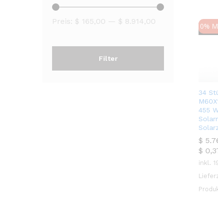
Preis:
$ 165,00
—
$ 8.914,00
0% Mw
Ausv
Filter
34 St
M60X1
455 
Solar
Solarz
$
$
5.7
5.7
$
0,3
inkl. 
Liefer
Produ