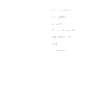
Keine
Versandkosten*
für alle Bestellungen
über 50€, die per
DHL versendet
werden.
Zahlungsarten
Rückgabe
Versand
Widerrufsrecht
Datenschutz
AGB
Impressum