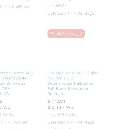
inkl. MwSt.
 enthält: 455
Wp
Lieferzeit:
4 - 7 Werktage
0% MwSt. möglich²
TW MAP M10-108-H Solar
405 Wp PERC
Solarmodule Halbzellen
Full Black Schwarzer
Rahmen
$
$
172,84
172,84
$
0,43
/
Wp
inkl. 19 % MwSt.
Lieferzeit:
4 - 7 Werktage
ertex S Mono 405
 Solarmodule