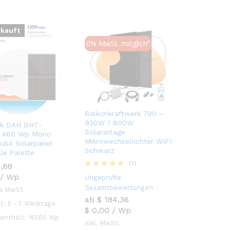
rkauft
0% MwSt. möglich²
Balkonkraftwerk 790 –
920W / 800W
ck DAH DHT-
Solaranlage
 460 Wp Mono
Mikrowechselrichter WIFI
dul Solarpanel
Schwarz
lle Palette
01
,68
,68
Bewertet
/
Wp
Ungeprüfte
mit
Gesamtbewertungen
 % MwSt.
5.00
ab
$
184,36
von 5
it:
5 - 7 Werktage
$
0,00
/
Wp
 enthält: 16560
Wp
$
184,36
inkl. MwSt.