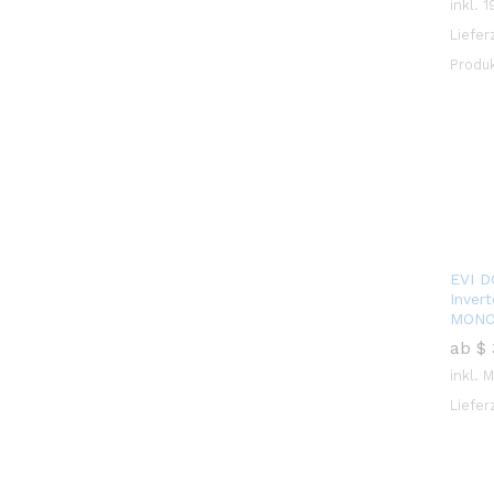
inkl. 
Liefer
Produk
EVI 
Inver
MONO
ab
$
$