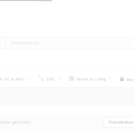
, PC & ASIC
CNC
Home & Living
Med
Standardsor
dukte gefunden