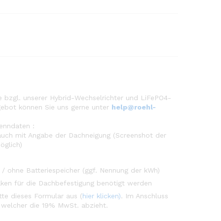
e bzgl. unserer Hybrid-Wechselrichter und LiFePO4-
Angebot können Sie uns gerne unter
help@roehl-
Kenndaten :
 auch mit Angabe der Dachneigung (Screenshot der
öglich)
/ ohne Batteriespeicher (ggf. Nennung der kWh)
ken für die Dachbefestigung benötigt werden
tte dieses Formular aus (
hier klicken)
. Im Anschluss
 welcher die 19% MwSt. abzieht.