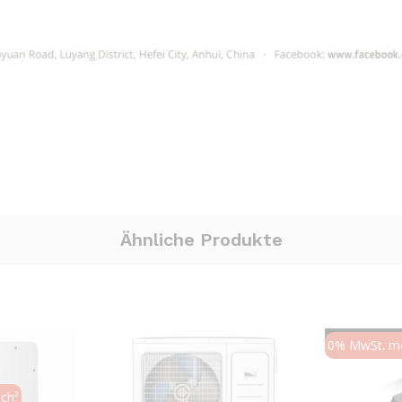
Ähnliche Produkte
Ausverkauf
0% MwSt. mö
ch²