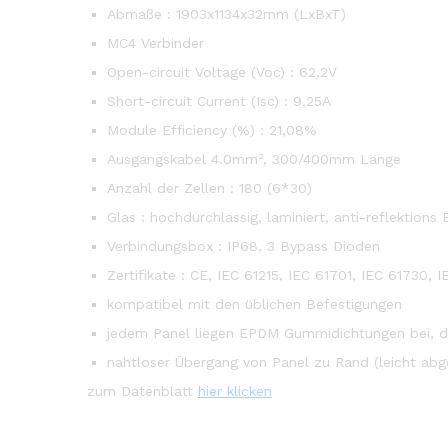
Abmaße : 1903x1134x32mm (LxBxT)
MC4 Verbinder
Open-circuit Voltage (Voc) : 62,2V
Short-circuit Current (Isc) : 9,25A
Module Efficiency (%) : 21,08%
Ausgangskabel 4.0mm², 300/400mm Länge
Anzahl der Zellen : 180 (6*30)
Glas : hochdurchlässig, laminiert, anti-reflektions
Verbindungsbox : IP68, 3 Bypass Dioden
Zertifikate : CE, IEC 61215, IEC 61701, IEC 61730, 
kompatibel mit den üblichen Befestigungen
jedem Panel liegen EPDM Gummidichtungen bei, d
nahtloser Übergang von Panel zu Rand (leicht abg
zum Datenblatt
hier klicken