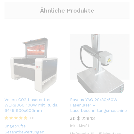
Ähnliche Produkte
Voiern CO2 Lasercutter
Raycus YAG 20/30/50W
WER9060 100W mit Ruida
Fasenlaser –
6445 900x600mm
Laserbeschriftungsmaschine
01
ab
$
229,13
Bewertet
inkl. MwSt.
Ungeprüfte
mit
Gesamtbewertungen
Lieferzeit:
10 - 15 Werktage