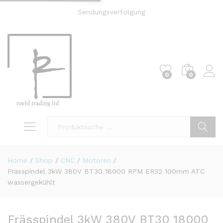
Sendungsverfolgung
0
0
Einl
Suche
Home
/
Shop
/
CNC
/
Motoren
/
Frässpindel 3kW 380V BT30 18000 RPM ER32 100mm ATC
wassergekühlt
Frässpindel 3kW 380V BT30 18000