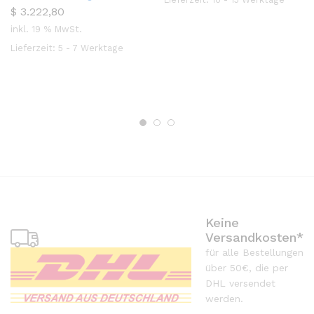
5.00
$
3.222,80
von 5
inkl. 19 % MwSt.
Lieferzeit:
5 - 7 Werktage
Keine
Versandkosten*
für alle Bestellungen
über 50€, die per
DHL versendet
werden.