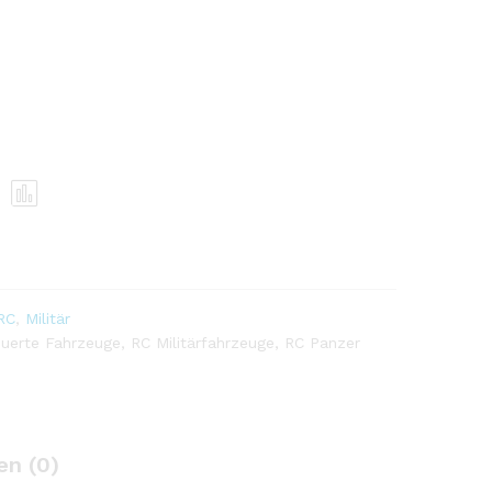
Vergl
eich
en
RC
,
Militär
euerte Fahrzeuge
,
RC Militärfahrzeuge
,
RC Panzer
n (0)