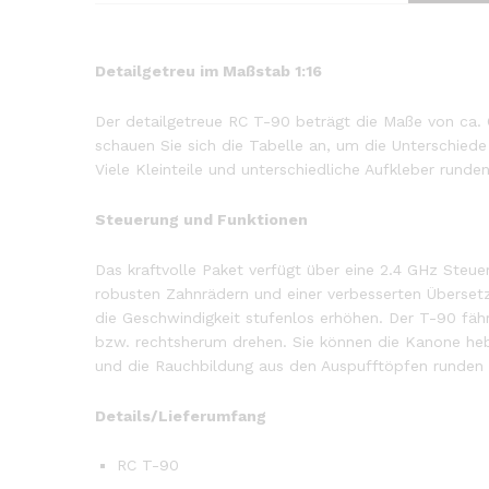
Detailgetreu im Maßstab 1:16
Der detailgetreue RC T-90 beträgt die Maße von ca.
schauen Sie sich die Tabelle an, um die Unterschied
Viele Kleinteile und unterschiedliche Aufkleber rund
Steuerung und Funktionen
Das kraftvolle Paket verfügt über eine 2.4 GHz Steu
robusten Zahnrädern und einer verbesserten Überset
die Geschwindigkeit stufenlos erhöhen. Der T-90 fähr
bzw. rechtsherum drehen. Sie können die Kanone he
und die Rauchbildung aus den Auspufftöpfen runden d
Details/Lieferumfang
RC T-90