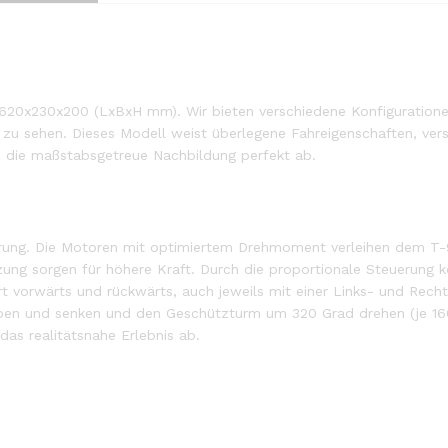
 620x230x200 (LxBxH mm). Wir bieten verschiedene Konfiguration
e zu sehen. Dieses Modell weist überlegene Fahreigenschaften, ver
en die maßstabsgetreue Nachbildung perfekt ab.
erung. Die Motoren mit optimiertem Drehmoment verleihen dem T-90 
zung sorgen für höhere Kraft. Durch die proportionale Steuerung
t vorwärts und rückwärts, auch jeweils mit einer Links- und Rechts
ben und senken und den Geschützturm um 320 Grad drehen (je 160
as realitätsnahe Erlebnis ab.