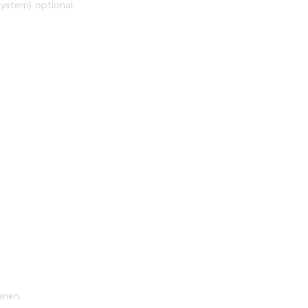
ystem) optional
enen.