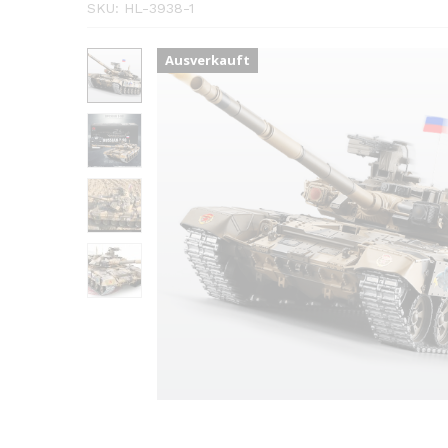
SKU:
HL-3938-1
Ausverkauft