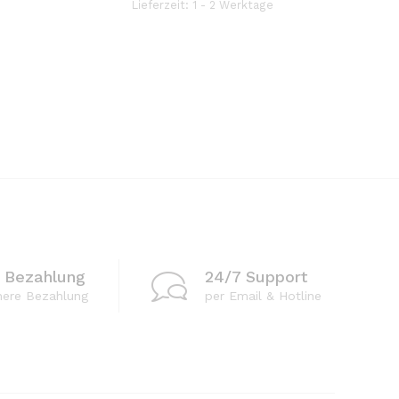
Lieferzeit:
1 - 2 Werktage
Produkt e
e Bezahlung
24/7 Support
here Bezahlung
per Email & Hotline