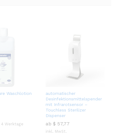
ure Waschlotion
automatischer
Decontami
Desinfektionsmittelspender
Händedesi
mit Infrarotsensor –
5L – gebr
Touchless Sterilizer
$
$
18,48
18,48
Dispenser
$
$
6,01
ab
$
$
57,77
57,77
- 4 Werktage
inkl. 19 %
inkl. MwSt.
Lieferzeit