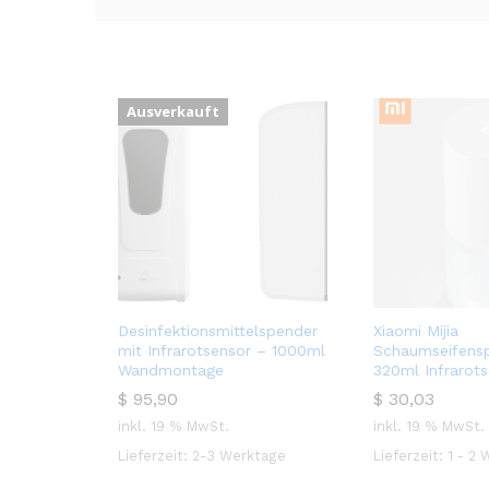
Ausverkauft
Desinfektionsmittelspender
Xiaomi Mijia
mit Infrarotsensor – 1000ml
Schaumseifens
Wandmontage
320ml Infrarot
$
$
95,90
95,90
$
$
30,03
30,03
inkl. 19 % MwSt.
inkl. 19 % MwSt.
Lieferzeit:
2-3 Werktage
Lieferzeit:
1 - 2