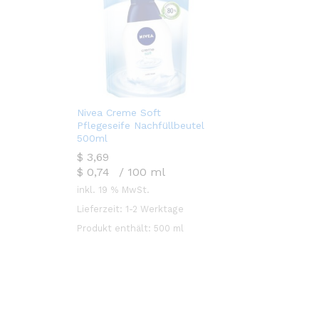
Nivea Creme Soft
Pflegeseife Nachfüllbeutel
500ml
$
$
3,69
3,69
$
0,74
/
100
ml
inkl. 19 % MwSt.
Lieferzeit:
1-2 Werktage
Produkt enthält: 500
ml