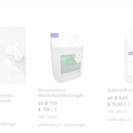
Decontaminol
Baktolin® p
pender
Händedesinfektionsgel
ab
$
$
5,65
5,65
sensor
ab
$
$
7,15
7,15
$
11,30
/
l
$
7,15
/
l
inkl. MwSt.
inkl. MwSt.
Lieferzeit:
2 
 Werktage
Lieferzeit:
1 - 3 Werktage