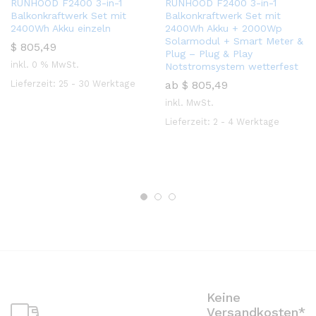
RUNHOOD F2400 3-in-1
RUNHOOD F2400 3-in-1
Balkonkraftwerk Set mit
Balkonkraftwerk Set mit
2400Wh Akku einzeln
2400Wh Akku + 2000Wp
Solarmodul + Smart Meter &
$
805,49
Plug – Plug & Play
inkl. 0 % MwSt.
Notstromsystem wetterfest
Lieferzeit:
25 - 30 Werktage
ab
$
805,49
inkl. MwSt.
Lieferzeit:
2 - 4 Werktage
Keine
Versandkosten*