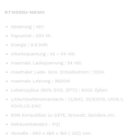
RT10000U-10KWH
Spannung : 48V
Kapazität : 200 Ah
Energie : 9,6 kWh
Arbeitsspannung : 42 – 54 Vdc
maximale Ladespannung : 54 Vdc
maximaler Lade- bzw. Entladestrom : 200A
maximale Leistung : 9600W
Lebenszyklus (80% DOD, 25°C) : 6000 Zyklen
Lithiumbatteriestandards : UL1642, IEC62619, UN38.3,
ROHS,CE-EMC
BMS kompatibel zu DEYE, Growatt, Goodwe etc.
Gehäusestandard : IP21
Abmaße : 680 x 480 x 180 ( 220) mm