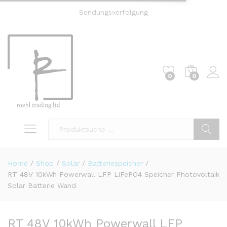
Sendungsverfolgung
0
0
Einl
Suche
Home
/
Shop
/
Solar
/
Batteriespeicher
/
RT 48V 10kWh Powerwall LFP LiFePO4 Speicher Photovoltaik
Solar Batterie Wand
RT 48V 10kWh Powerwall LFP