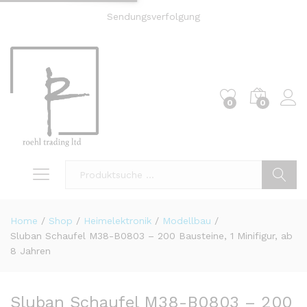
Sendungsverfolgung
0
0
Einl
Suche
Home
/
Shop
/
Heimelektronik
/
Modellbau
/
Sluban Schaufel M38-B0803 – 200 Bausteine, 1 Minifigur, ab
8 Jahren
Sluban Schaufel M38-B0803 – 200