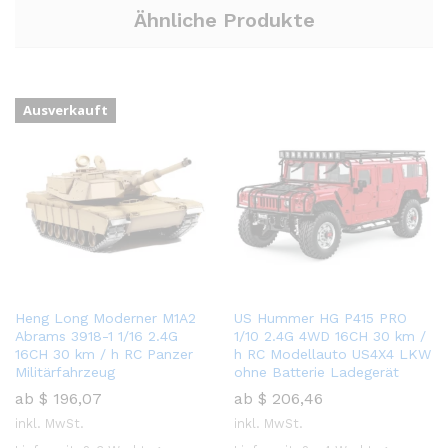
Ähnliche Produkte
Ausverkauft
Heng Long Moderner M1A2
US Hummer HG P415 PRO
Abrams 3918-1 1/16 2.4G
1/10 2.4G 4WD 16CH 30 km /
16CH 30 km / h RC Panzer
h RC Modellauto US4X4 LKW
Militärfahrzeug
ohne Batterie Ladegerät
ab
$
196,07
ab
$
206,46
inkl. MwSt.
inkl. MwSt.