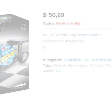
$
50,69
Status:
Nicht vorrätig
inkl. 19 % MwSt.
zzgl.
Versandkosten
Lieferzeit:
2 - 4 Werktage
Kategorien:
Modellbau
,
RC
,
Bausteinsys
Tags:
Technik
,
Rennwagen
,
Formula
,
TG
Marke:
TGL