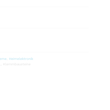
teme
,
Heimelektronik
L
,
Klemmbausteine