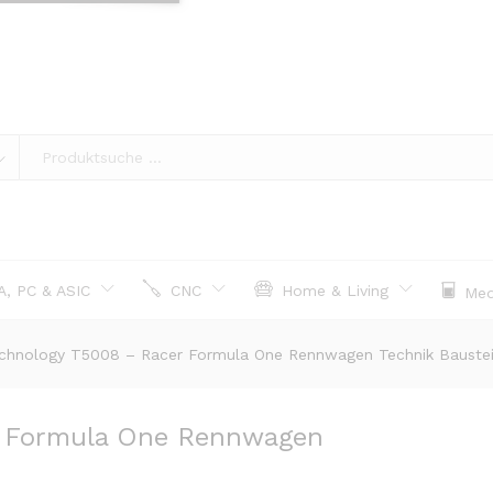
, PC & ASIC
CNC
Home & Living
Med
chnology T5008 – Racer Formula One Rennwagen Technik Bauste
r Formula One Rennwagen