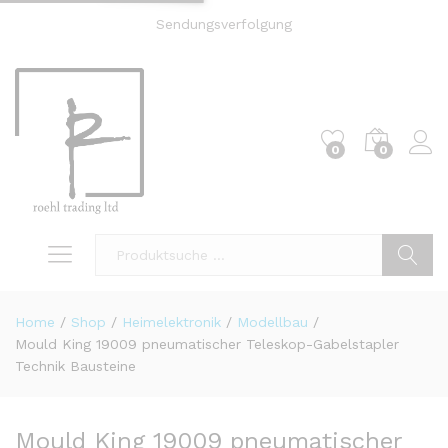
Sendungsverfolgung
0
0
Einl
Suche
Home
/
Shop
/
Heimelektronik
/
Modellbau
/
Mould King 19009 pneumatischer Teleskop-Gabelstapler
Technik Bausteine
Mould King 19009 pneumatischer