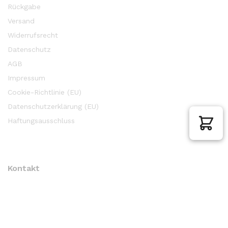
Rückgabe
Versand
Widerrufsrecht
Datenschutz
AGB
Impressum
Cookie-Richtlinie (EU)
Datenschutzerklärung (EU)
Haftungsausschluss
Kontakt
Email an:
help@roehl-trading.com