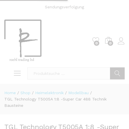
Sendungsverfolgung
0
0
Einl
Suche
Home
/
Shop
/
Heimelektronik
/
Modellbau
/
TGL Technology T5005A 1:8 -Super Car 488 Technik
Bausteine
TGL Technology T5005A 1:8 -Super